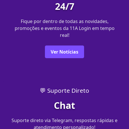
24/7
Fique por dentro de todas as novidades,
promoções e eventos da 11A Login em tempo
real!
Ver Notícias
💬 Suporte Direto
Chat
Suporte direto via Telegram, respostas rápidas e
atendimento personalizado!