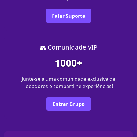
Falar Suporte
👥 Comunidade VIP
1000+
Junte-se a uma comunidade exclusiva de
jogadores e compartilhe experiências!
Entrar Grupo