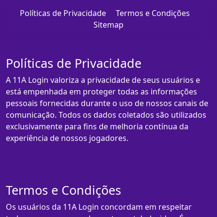
Políticas de Privacidade
Termos e Condições
Sitemap
Políticas de Privacidade
A 11A Login valoriza a privacidade de seus usuários e
está empenhada em proteger todas as informações
pessoais fornecidas durante o uso de nossos canais de
comunicação. Todos os dados coletados são utilizados
exclusivamente para fins de melhoria contínua da
experiência de nossos jogadores.
Termos e Condições
Os usuários da 11A Login concordam em respeitar