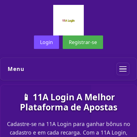
Login
Registrar-se
Menu
📱 11A Login A Melhor
Plataforma de Apostas
Cadastre-se na 11A Login para ganhar bônus no
cadastro e em cada recarga. Com a 11A Login,