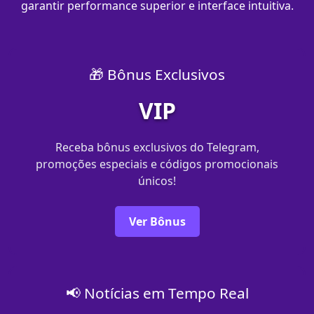
garantir performance superior e interface intuitiva.
🎁 Bônus Exclusivos
VIP
Receba bônus exclusivos do Telegram,
promoções especiais e códigos promocionais
únicos!
Ver Bônus
📢 Notícias em Tempo Real