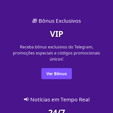
🎁 Bônus Exclusivos
VIP
Receba bônus exclusivos do Telegram,
promoções especiais e códigos promocionais
únicos!
Ver Bônus
📢 Notícias em Tempo Real
24/7