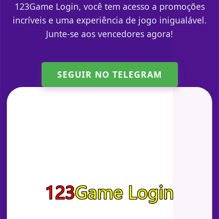
123Game Login, você tem acesso a promoções
incríveis e uma experiência de jogo inigualável.
Junte-se aos vencedores agora!
SEGUIR NO TELEGRAM