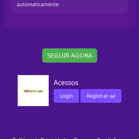
automaticamente
SEGUIR AGORA
Acessos
Login
Registrar-se