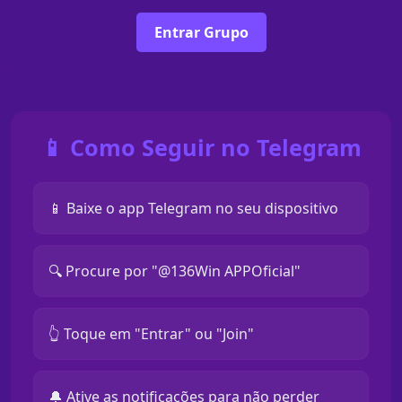
Entrar Grupo
📱 Como Seguir no Telegram
📱 Baixe o app Telegram no seu dispositivo
🔍 Procure por "@136Win APPOficial"
👆 Toque em "Entrar" ou "Join"
🔔 Ative as notificações para não perder