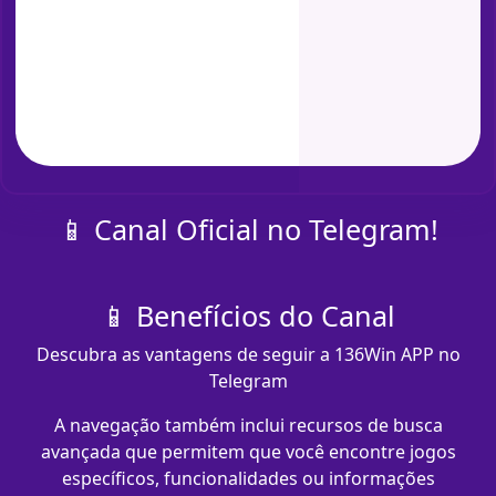
📱 Canal Oficial no Telegram!
📱 Benefícios do Canal
Descubra as vantagens de seguir a 136Win APP no
Telegram
A navegação também inclui recursos de busca
avançada que permitem que você encontre jogos
específicos, funcionalidades ou informações