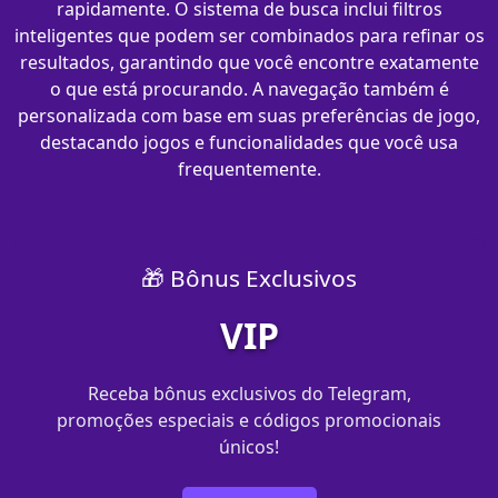
rapidamente. O sistema de busca inclui filtros
inteligentes que podem ser combinados para refinar os
resultados, garantindo que você encontre exatamente
o que está procurando. A navegação também é
personalizada com base em suas preferências de jogo,
destacando jogos e funcionalidades que você usa
frequentemente.
🎁 Bônus Exclusivos
VIP
Receba bônus exclusivos do Telegram,
promoções especiais e códigos promocionais
únicos!