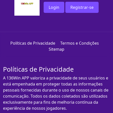
Login
Registrar-se
Políticas de Privacidade
Termos e Condições
Sitemap
Políticas de Privacidade
A 136Win APP valoriza a privacidade de seus usuários e
está empenhada em proteger todas as informações
pessoais fornecidas durante o uso de nossos canais de
comunicação. Todos os dados coletados são utilizados
exclusivamente para fins de melhoria contínua da
experiência de nossos jogadores.