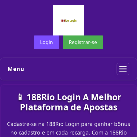
Login
Registrar-se
Menu
📱 188Rio Login A Melhor
Plataforma de Apostas
Cadastre-se na 188Rio Login para ganhar bônus
no cadastro e em cada recarga. Com a 188Rio