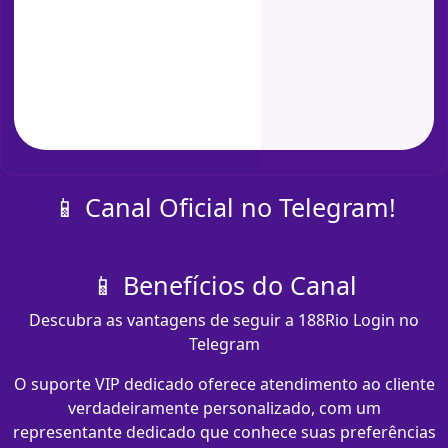
📱 Canal Oficial no Telegram!
📱 Benefícios do Canal
Descubra as vantagens de seguir a 188Rio Login no
Telegram
O suporte VIP dedicado oferece atendimento ao cliente
verdadeiramente personalizado, com um
representante dedicado que conhece suas preferências