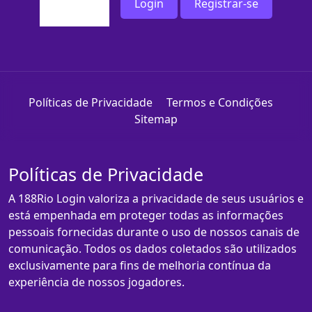
Login
Registrar-se
Políticas de Privacidade
Termos e Condições
Sitemap
Políticas de Privacidade
A 188Rio Login valoriza a privacidade de seus usuários e
está empenhada em proteger todas as informações
pessoais fornecidas durante o uso de nossos canais de
comunicação. Todos os dados coletados são utilizados
exclusivamente para fins de melhoria contínua da
experiência de nossos jogadores.