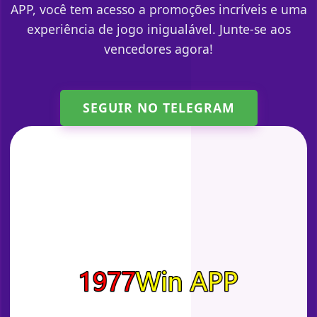
APP, você tem acesso a promoções incríveis e uma
experiência de jogo inigualável. Junte-se aos
vencedores agora!
SEGUIR NO TELEGRAM