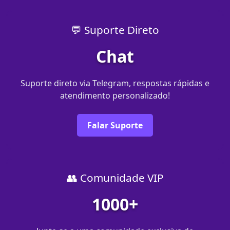
💬 Suporte Direto
Chat
Suporte direto via Telegram, respostas rápidas e
atendimento personalizado!
Falar Suporte
👥 Comunidade VIP
1000+