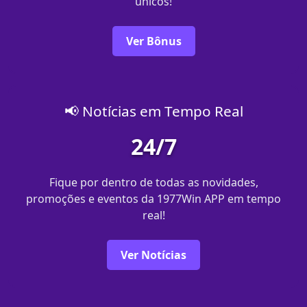
únicos!
Ver Bônus
📢 Notícias em Tempo Real
24/7
Fique por dentro de todas as novidades,
promoções e eventos da 1977Win APP em tempo
real!
Ver Notícias