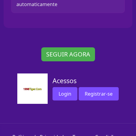
automaticamente
SEGUIR AGORA
Acessos
Login
Registrar-se