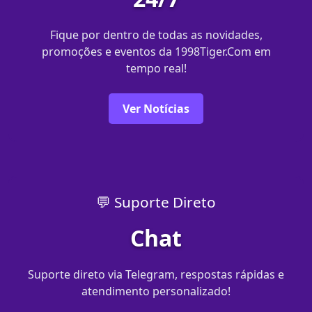
Fique por dentro de todas as novidades,
promoções e eventos da 1998Tiger.Com em
tempo real!
Ver Notícias
💬 Suporte Direto
Chat
Suporte direto via Telegram, respostas rápidas e
atendimento personalizado!