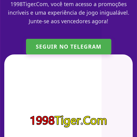
1998Tiger.Com, você tem acesso a promoções
incríveis e uma experiência de jogo inigualável.
Junte-se aos vencedores agora!
SEGUIR NO TELEGRAM