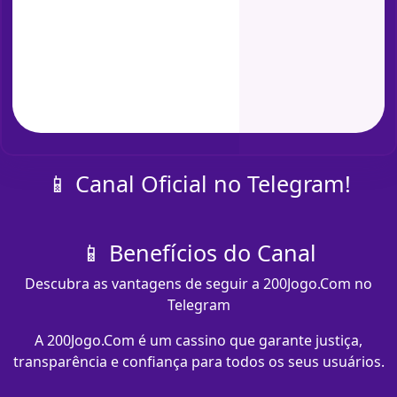
📱 Canal Oficial no Telegram!
📱 Benefícios do Canal
Descubra as vantagens de seguir a 200Jogo.Com no
Telegram
A 200Jogo.Com é um cassino que garante justiça,
transparência e confiança para todos os seus usuários.