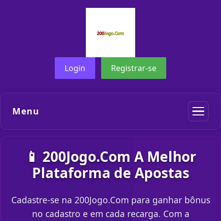
Login
Registrar-se
Menu
📱 200Jogo.Com A Melhor
Plataforma de Apostas
Cadastre-se na 200Jogo.Com para ganhar bônus
no cadastro e em cada recarga. Com a