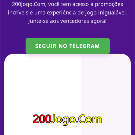
200Jogo.Com, você tem acesso a promoções
incríveis e uma experiência de jogo inigualável.
Junte-se aos vencedores agora!
SEGUIR NO TELEGRAM