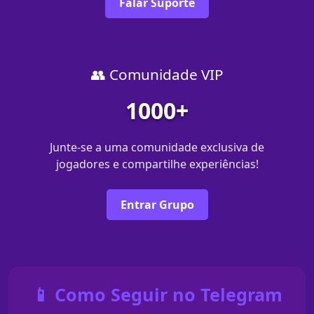
Falar Suporte
👥 Comunidade VIP
1000+
Junte-se a uma comunidade exclusiva de
jogadores e compartilhe experiências!
Entrar Grupo
📱 Como Seguir no Telegram