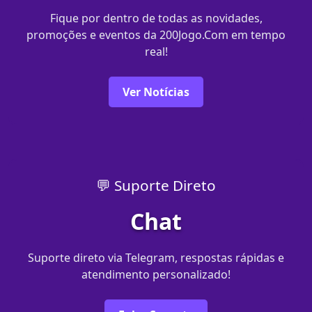
Fique por dentro de todas as novidades,
promoções e eventos da 200Jogo.Com em tempo
real!
Ver Notícias
💬 Suporte Direto
Chat
Suporte direto via Telegram, respostas rápidas e
atendimento personalizado!