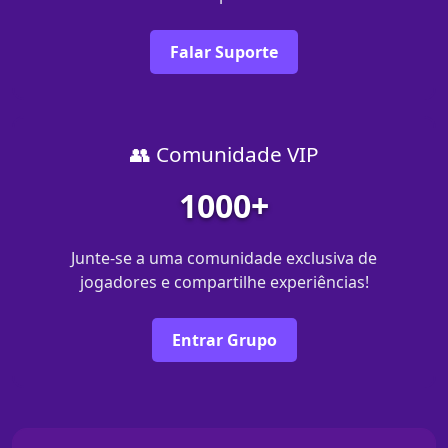
Falar Suporte
👥 Comunidade VIP
1000+
Junte-se a uma comunidade exclusiva de
jogadores e compartilhe experiências!
Entrar Grupo