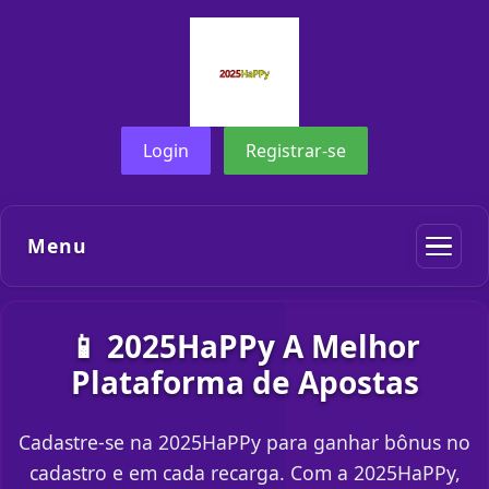
Login
Registrar-se
Menu
📱 2025HaPPy A Melhor
Plataforma de Apostas
Cadastre-se na 2025HaPPy para ganhar bônus no
cadastro e em cada recarga. Com a 2025HaPPy,