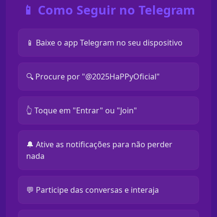
📱 Como Seguir no Telegram
📱 Baixe o app Telegram no seu dispositivo
🔍 Procure por "@2025HaPPyOficial"
👆 Toque em "Entrar" ou "Join"
🔔 Ative as notificações para não perder
nada
💬 Participe das conversas e interaja