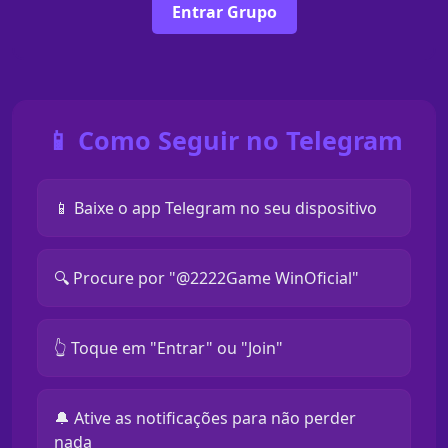
Entrar Grupo
📱 Como Seguir no Telegram
📱 Baixe o app Telegram no seu dispositivo
🔍 Procure por "@2222Game WinOficial"
👆 Toque em "Entrar" ou "Join"
🔔 Ative as notificações para não perder
nada