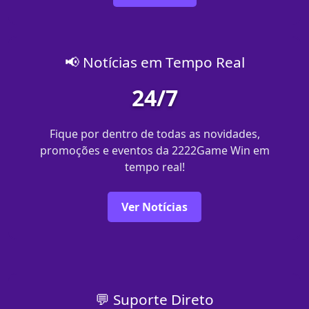
📢 Notícias em Tempo Real
24/7
Fique por dentro de todas as novidades,
promoções e eventos da 2222Game Win em
tempo real!
Ver Notícias
💬 Suporte Direto