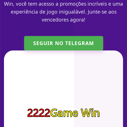
Win, você tem acesso a promoções incríveis e uma
experiência de jogo inigualável. Junte-se aos
vencedores agora!
SEGUIR NO TELEGRAM