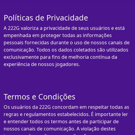
Políticas de Privacidade
A 222G valoriza a privacidade de seus usuários e está
empenhada em proteger todas as informações
pessoais fornecidas durante o uso de nossos canais de
comunicação. Todos os dados coletados são utilizados
exclusivamente para fins de melhoria contínua da
experiência de nossos jogadores.
Termos e Condições
Os usuários da 222G concordam em respeitar todas as
regras e regulamentos estabelecidos. É importante ler
e entender todos os termos antes de participar de
nossos canais de comunicação. A violação destes