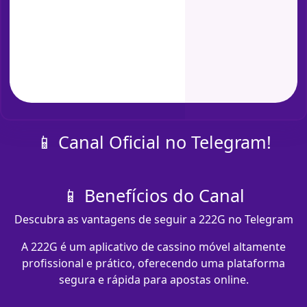
📱 Canal Oficial no Telegram!
📱 Benefícios do Canal
Descubra as vantagens de seguir a 222G no Telegram
A 222G é um aplicativo de cassino móvel altamente
profissional e prático, oferecendo uma plataforma
segura e rápida para apostas online.