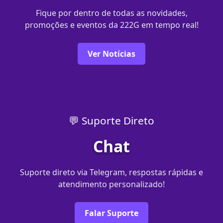
Fique por dentro de todas as novidades,
promoções e eventos da 222G em tempo real!
Ver Notícias
💬 Suporte Direto
Chat
Suporte direto via Telegram, respostas rápidas e
atendimento personalizado!
Falar Suporte