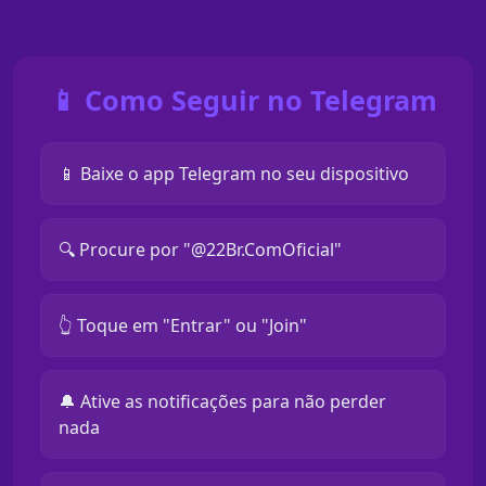
📱 Como Seguir no Telegram
📱 Baixe o app Telegram no seu dispositivo
🔍 Procure por "@22Br.ComOficial"
👆 Toque em "Entrar" ou "Join"
🔔 Ative as notificações para não perder
nada