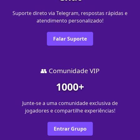
Suporte direto via Telegram, respostas rápidas e
atendimento personalizado!
Falar Suporte
👥 Comunidade VIP
1000+
Junte-se a uma comunidade exclusiva de
jogadores e compartilhe experiências!
Entrar Grupo