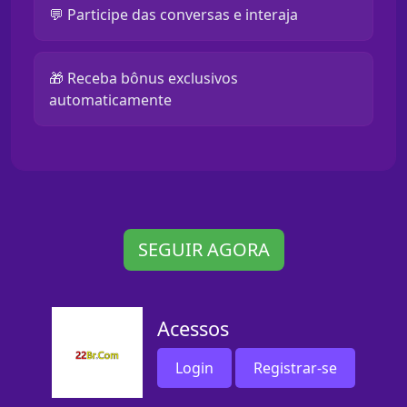
💬 Participe das conversas e interaja
🎁 Receba bônus exclusivos
automaticamente
SEGUIR AGORA
Acessos
Login
Registrar-se