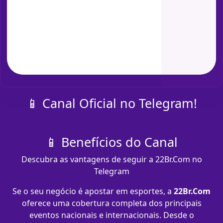
📱 Canal Oficial no Telegram!
📱 Benefícios do Canal
Descubra as vantagens de seguir a 22Br.Com no
Telegram
Se o seu negócio é apostar em esportes, a
22Br.Com
oferece uma cobertura completa dos principais
eventos nacionais e internacionais. Desde o