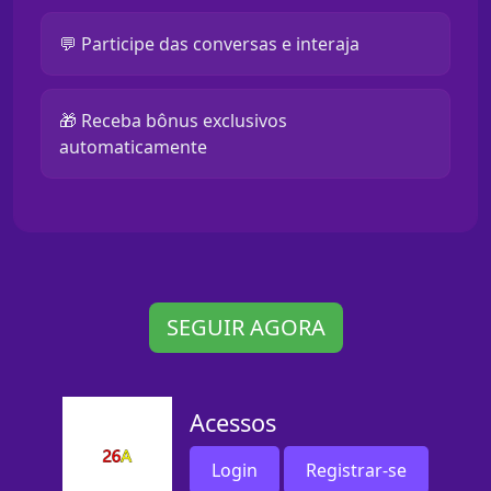
💬 Participe das conversas e interaja
🎁 Receba bônus exclusivos
automaticamente
SEGUIR AGORA
Acessos
Login
Registrar-se