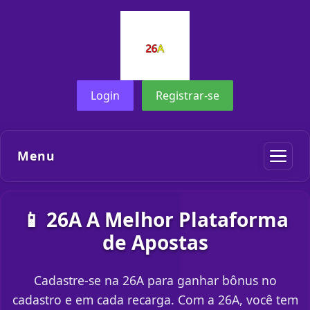
Login
Registrar-se
Menu
📱 26A A Melhor Plataforma
de Apostas
Cadastre-se na 26A para ganhar bônus no
cadastro e em cada recarga. Com a 26A, você tem