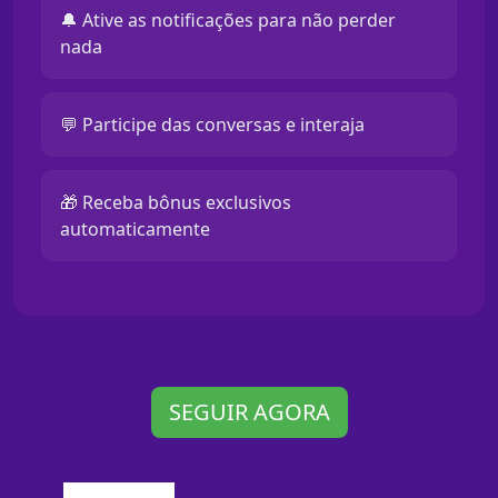
🔔 Ative as notificações para não perder
nada
💬 Participe das conversas e interaja
🎁 Receba bônus exclusivos
automaticamente
SEGUIR AGORA