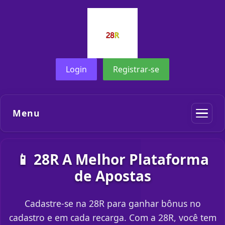
Login
Registrar-se
Menu
📱 28R A Melhor Plataforma
de Apostas
Cadastre-se na 28R para ganhar bônus no
cadastro e em cada recarga. Com a 28R, você tem