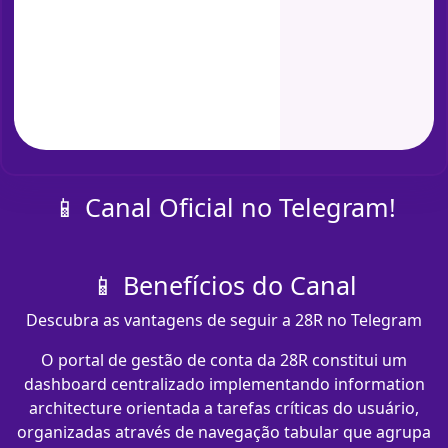
📱 Canal Oficial no Telegram!
📱 Benefícios do Canal
Descubra as vantagens de seguir a 28R no Telegram
O portal de gestão de conta da 28R constitui um
dashboard centralizado implementando information
architecture orientada a tarefas críticas do usuário,
organizadas através de navegação tabular que agrupa