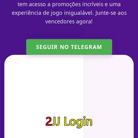
tem acesso a promoções incríveis e uma
experiência de jogo inigualável. Junte-se aos
vencedores agora!
SEGUIR NO TELEGRAM