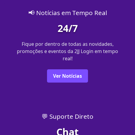
📢 Notícias em Tempo Real
24/7
Fique por dentro de todas as novidades,
promoções e eventos da 2JJ Login em tempo
real!
Ver Notícias
💬 Suporte Direto
Chat