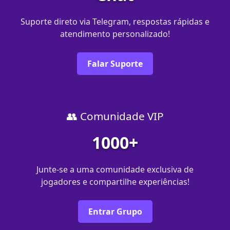
Suporte direto via Telegram, respostas rápidas e
atendimento personalizado!
Falar Suporte
👥 Comunidade VIP
1000+
Junte-se a uma comunidade exclusiva de
jogadores e compartilhe experiências!
Entrar Grupo