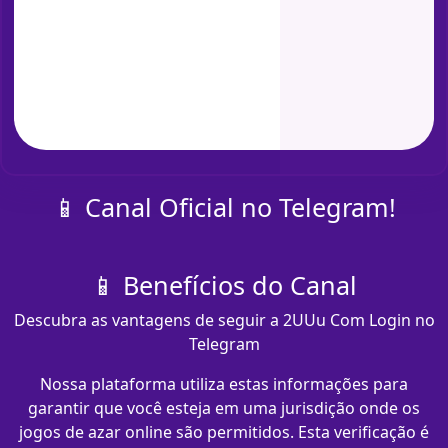
📱 Canal Oficial no Telegram!
📱 Benefícios do Canal
Descubra as vantagens de seguir a 2UUu Com Login no
Telegram
Nossa plataforma utiliza estas informações para
garantir que você esteja em uma jurisdição onde os
jogos de azar online são permitidos. Esta verificação é