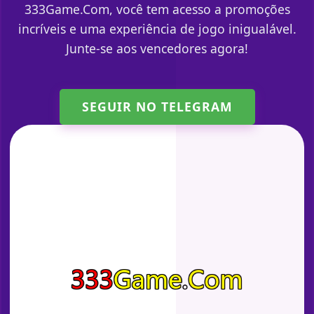
333Game.Com, você tem acesso a promoções
incríveis e uma experiência de jogo inigualável.
Junte-se aos vencedores agora!
SEGUIR NO TELEGRAM