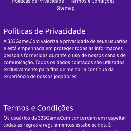
Políticas de Privacidade
Termos e Condições
Sitemap
Políticas de Privacidade
A 333Game.Com valoriza a privacidade de seus usuários
e está empenhada em proteger todas as informações
pessoais fornecidas durante o uso de nossos canais de
comunicação. Todos os dados coletados são utilizados
exclusivamente para fins de melhoria contínua da
experiência de nossos jogadores.
Termos e Condições
Os usuários da 333Game.Com concordam em respeitar
todas as regras e regulamentos estabelecidos. É