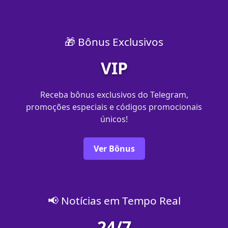
🎁 Bônus Exclusivos
VIP
Receba bônus exclusivos do Telegram,
promoções especiais e códigos promocionais
únicos!
Ver Bônus
📢 Notícias em Tempo Real
24/7