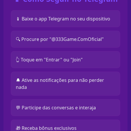
📱 Baixe o app Telegram no seu dispositivo
🔍 Procure por "@333Game.ComOficial"
👆 Toque em "Entrar" ou "Join"
🔔 Ative as notificações para não perder
nada
💬 Participe das conversas e interaja
🎁 Receba bônus exclusivos