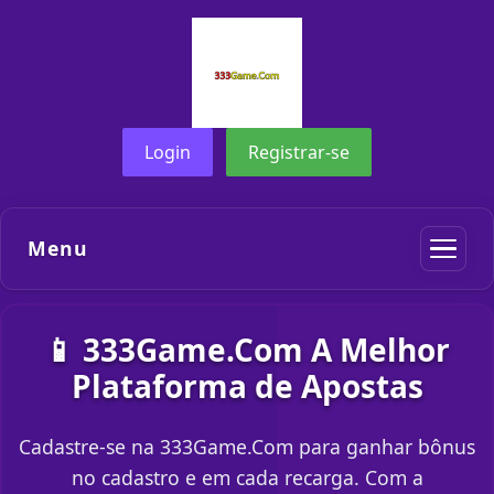
Login
Registrar-se
Menu
📱 333Game.Com A Melhor
Plataforma de Apostas
Cadastre-se na 333Game.Com para ganhar bônus
no cadastro e em cada recarga. Com a