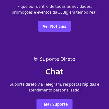
Fique por dentro de todas as novidades,
promoções e eventos da 33Big em tempo real!
Ver Notícias
💬 Suporte Direto
Chat
Suporte direto via Telegram, respostas rápidas e
atendimento personalizado!
Falar Suporte