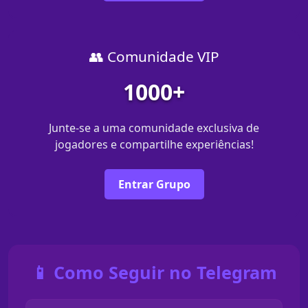
👥 Comunidade VIP
1000+
Junte-se a uma comunidade exclusiva de
jogadores e compartilhe experiências!
Entrar Grupo
📱 Como Seguir no Telegram