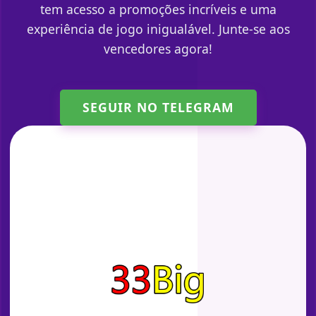
tem acesso a promoções incríveis e uma
experiência de jogo inigualável. Junte-se aos
vencedores agora!
SEGUIR NO TELEGRAM