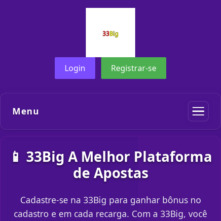
Login
Registrar-se
Menu
📱 33Big A Melhor Plataforma
de Apostas
Cadastre-se na 33Big para ganhar bônus no
cadastro e em cada recarga. Com a 33Big, você