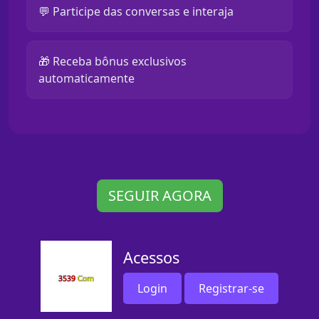
💬 Participe das conversas e interaja
🎁 Receba bônus exclusivos
automaticamente
SEGUIR AGORA
Acessos
Login
Registrar-se