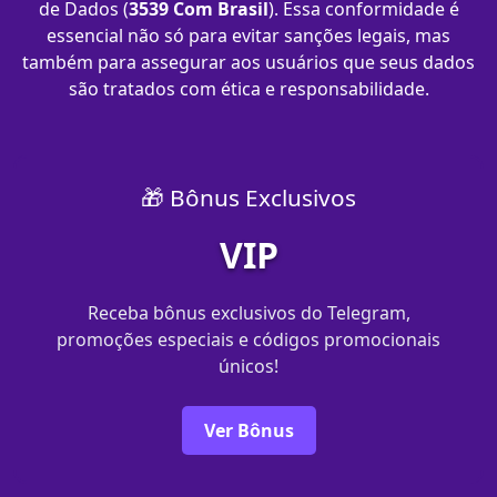
de Dados (
3539 Com Brasil
). Essa conformidade é
essencial não só para evitar sanções legais, mas
também para assegurar aos usuários que seus dados
são tratados com ética e responsabilidade.
🎁 Bônus Exclusivos
VIP
Receba bônus exclusivos do Telegram,
promoções especiais e códigos promocionais
únicos!
Ver Bônus