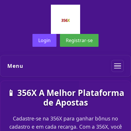
Login
Registrar-se
Menu
📱 356X A Melhor Plataforma
de Apostas
Cadastre-se na 356X para ganhar bônus no
cadastro e em cada recarga. Com a 356X, você