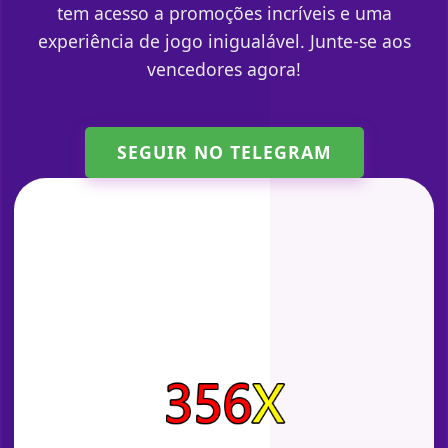
tem acesso a promoções incríveis e uma
experiência de jogo inigualável. Junte-se aos
vencedores agora!
SEGUIR NO TELEGRAM