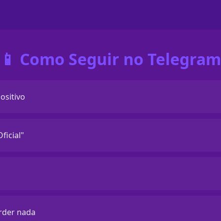
📱 Como Seguir no Telegram
ositivo
ficial"
erder nada