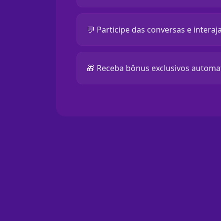
💬 Participe das conversas e interaj
🎁 Receba bônus exclusivos autom