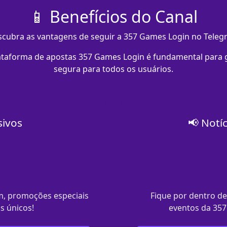
📱 Benefícios do Canal
cubra as vantagens de seguir a 357 Games Login no Tele
ataforma de apostas 357 Games Login é fundamental para ga
segura para todos os usuários.
sivos
📢 Notí
m, promoções especiais
Fique por dentro d
s únicos!
eventos da 357