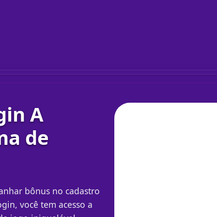
gin A
ma de
anhar bônus no cadastro
gin, você tem acesso a