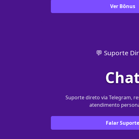
Ver Bônus
💬 Suporte Di
Cha
Suporte direto via Telegram, r
atendimento persona
Falar Suport