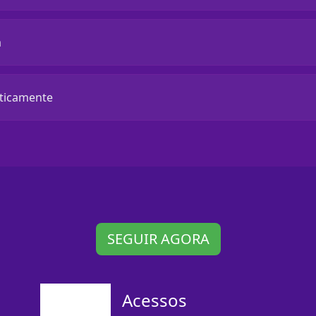
a
aticamente
SEGUIR AGORA
Acessos