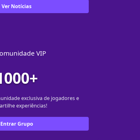
Ver Notícias
Comunidade VIP
1000+
unidade exclusiva de jogadores e
rtilhe experiências!
Entrar Grupo