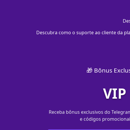
Des
Descubra como o suporte ao cliente da pl
🎁 Bônus Exclu
VIP
Receba bônus exclusivos do Telegra
e códigos promocionai