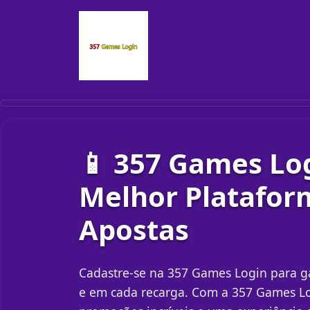
📱 357 Games Lo
Melhor Platafor
Apostas
Cadastre-se na 357 Games Login para g
e em cada recarga. Com a 357 Games Lo