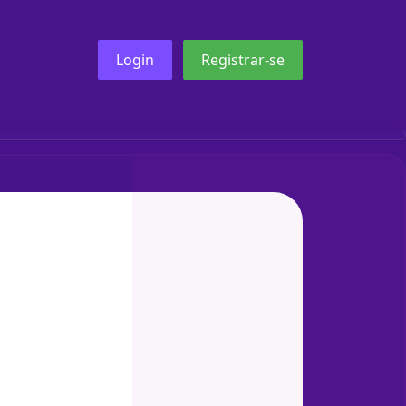
Login
Registrar-se