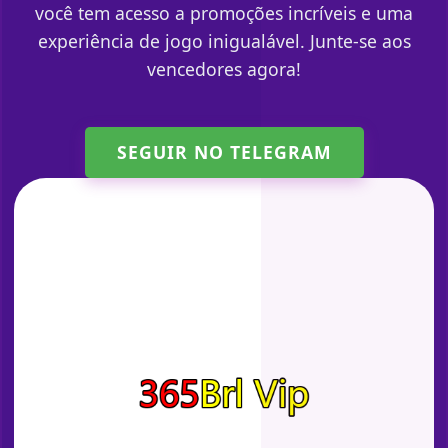
você tem acesso a promoções incríveis e uma
experiência de jogo inigualável. Junte-se aos
vencedores agora!
SEGUIR NO TELEGRAM