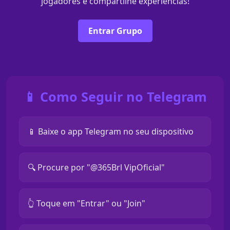
jogadores e compartilhe experiências!
Entrar Grupo
📱 Como Seguir no Telegram
📱 Baixe o app Telegram no seu dispositivo
🔍 Procure por "@365Brl VipOficial"
👆 Toque em "Entrar" ou "Join"