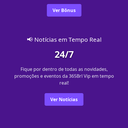
Ver Bônus
📢 Notícias em Tempo Real
24/7
Fique por dentro de todas as novidades,
promoções e eventos da 365Brl Vip em tempo
real!
Ver Notícias