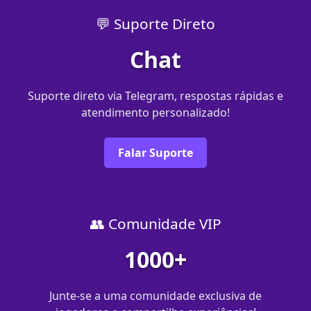
💬 Suporte Direto
Chat
Suporte direto via Telegram, respostas rápidas e
atendimento personalizado!
Falar Suporte
👥 Comunidade VIP
1000+
Junte-se a uma comunidade exclusiva de