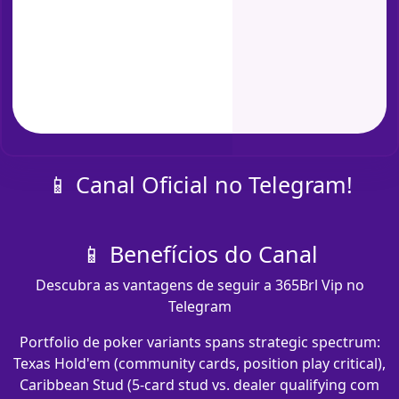
📱 Canal Oficial no Telegram!
📱 Benefícios do Canal
Descubra as vantagens de seguir a 365Brl Vip no
Telegram
Portfolio de poker variants spans strategic spectrum:
Texas Hold'em (community cards, position play critical),
Caribbean Stud (5-card stud vs. dealer qualifying com