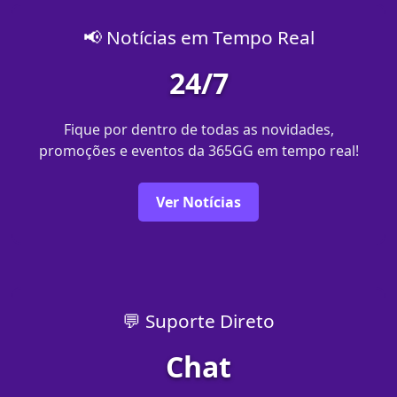
📢 Notícias em Tempo Real
24/7
Fique por dentro de todas as novidades,
promoções e eventos da 365GG em tempo real!
Ver Notícias
💬 Suporte Direto
Chat