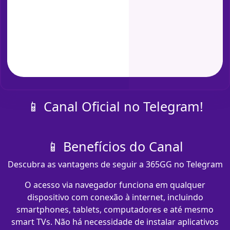
📱 Canal Oficial no Telegram!
📱 Benefícios do Canal
Descubra as vantagens de seguir a 365GG no Telegram
O acesso via navegador funciona em qualquer
dispositivo com conexão à internet, incluindo
smartphones, tablets, computadores e até mesmo
smart TVs. Não há necessidade de instalar aplicativos