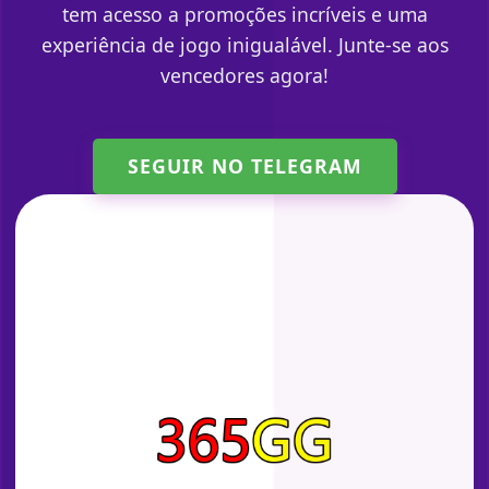
tem acesso a promoções incríveis e uma
experiência de jogo inigualável. Junte-se aos
vencedores agora!
SEGUIR NO TELEGRAM