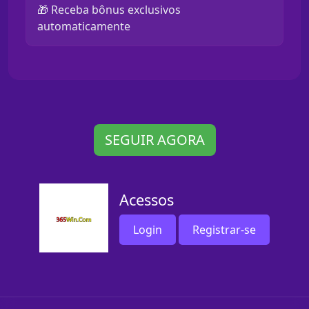
🎁 Receba bônus exclusivos
automaticamente
SEGUIR AGORA
Acessos
Login
Registrar-se