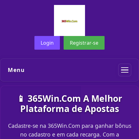
Login
Registrar-se
Menu
📱 365Win.Com A Melhor
Plataforma de Apostas
Cadastre-se na 365Win.Com para ganhar bônus
no cadastro e em cada recarga. Com a