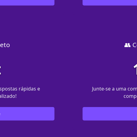
reto
👥 
t
espostas rápidas e
Junte-se a uma com
lizado!
compa
e