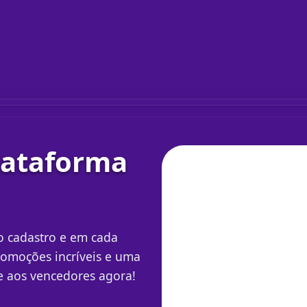
lataforma
o cadastro e em cada
romoções incríveis e uma
se aos vencedores agora!