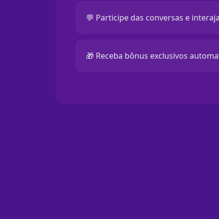
💬 Participe das conversas e interaj
🎁 Receba bônus exclusivos autom