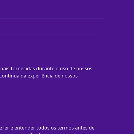
soais fornecidas durante o uso de nossos
 contínua da experiência de nossos
e ler e entender todos os termos antes de