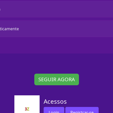
a
aticamente
SEGUIR AGORA
Acessos
Login
Registrar-se