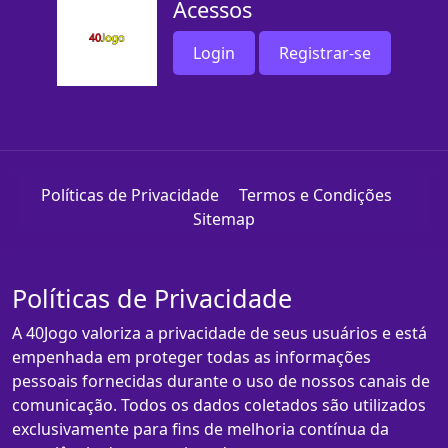
Acessos
Login
Registrar-se
Políticas de Privacidade
Termos e Condições
Sitemap
Políticas de Privacidade
A 40Jogo valoriza a privacidade de seus usuários e está
empenhada em proteger todas as informações
pessoais fornecidas durante o uso de nossos canais de
comunicação. Todos os dados coletados são utilizados
exclusivamente para fins de melhoria contínua da