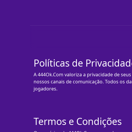
Políticas de Privacida
A 444Ok.Com valoriza a privacidade de seu
nossos canais de comunicação. Todos os dad
jogadores.
Termos e Condições