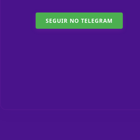
SEGUIR NO TELEGRAM