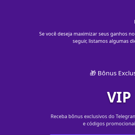
Se você deseja maximizar seus ganhos no
seguir, listamos algumas d
🎁 Bônus Exclu
VIP
Receba bônus exclusivos do Telegra
e códigos promocionai