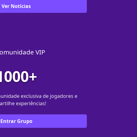
Ver Notícias
Comunidade VIP
1000+
unidade exclusiva de jogadores e
rtilhe experiências!
Entrar Grupo