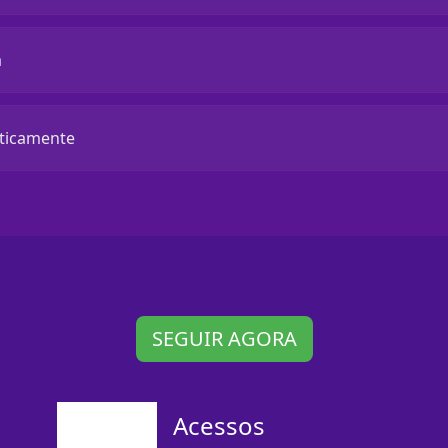
a
aticamente
SEGUIR AGORA
Acessos