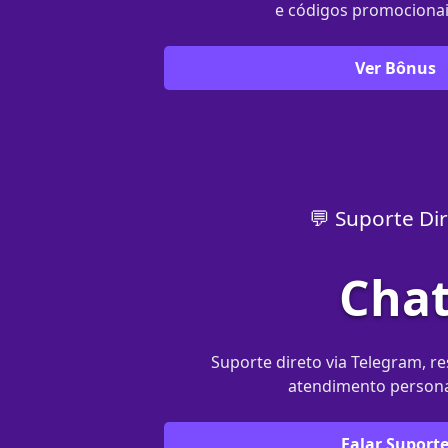
e códigos promocionai
Ver Bônus
💬 Suporte Di
Cha
Suporte direto via Telegram, r
atendimento persona
Falar Suport