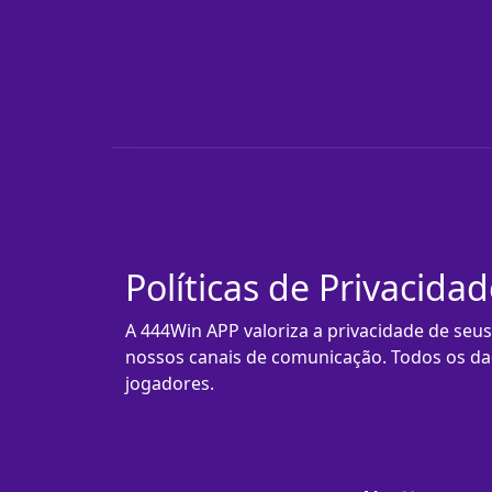
Políticas de Privacida
A 444Win APP valoriza a privacidade de seu
nossos canais de comunicação. Todos os dad
jogadores.