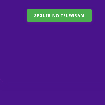
SEGUIR NO TELEGRAM