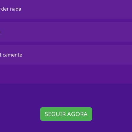
erder nada
a
aticamente
SEGUIR AGORA