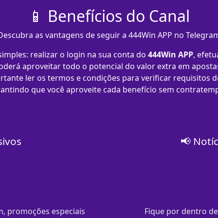
📱 Benefícios do Canal
Descubra as vantagens de seguir a 444Win APP no Telegra
simples: realizar o login na sua conta do
444Win APP
, efet
oderá aproveitar todo o potencial do valor extra em apostas
rtante ler os termos e condições para verificar requisitos 
antindo que você aproveite cada benefício sem contratem
sivos
📢 Notí
m, promoções especiais
Fique por dentro d