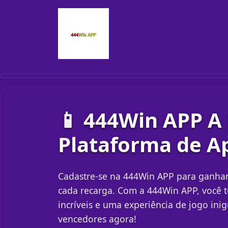
📱 444Win APP A
Plataforma de A
Cadastre-se na 444Win APP para ganha
cada recarga. Com a 444Win APP, você 
incríveis e uma experiência de jogo inig
vencedores agora!