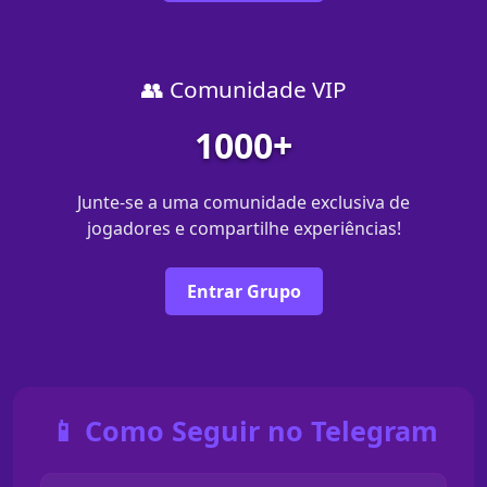
👥 Comunidade VIP
1000+
Junte-se a uma comunidade exclusiva de
jogadores e compartilhe experiências!
Entrar Grupo
📱 Como Seguir no Telegram