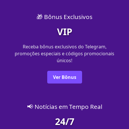
🎁 Bônus Exclusivos
VIP
Receba bônus exclusivos do Telegram,
promoções especiais e códigos promocionais
únicos!
Ver Bônus
📢 Notícias em Tempo Real
24/7