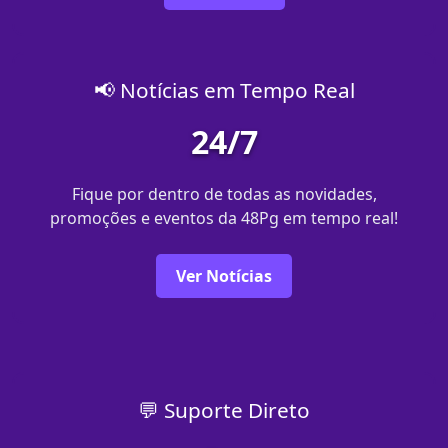
📢 Notícias em Tempo Real
24/7
Fique por dentro de todas as novidades,
promoções e eventos da 48Pg em tempo real!
Ver Notícias
💬 Suporte Direto