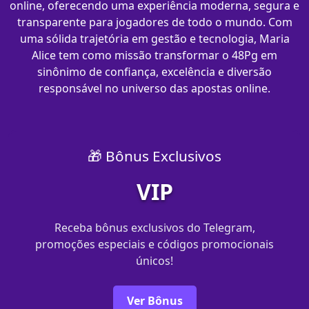
online, oferecendo uma experiência moderna, segura e
transparente para jogadores de todo o mundo. Com
uma sólida trajetória em gestão e tecnologia, Maria
Alice tem como missão transformar o 48Pg em
sinônimo de confiança, excelência e diversão
responsável no universo das apostas online.
🎁 Bônus Exclusivos
VIP
Receba bônus exclusivos do Telegram,
promoções especiais e códigos promocionais
únicos!
Ver Bônus