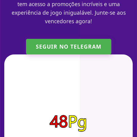
tem acesso a promoções incríveis e uma
experiência de jogo inigualável. Junte-se aos
vencedores agora!
SEGUIR NO TELEGRAM