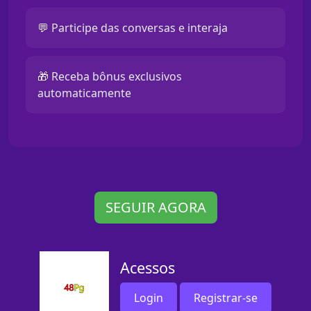
💬 Participe das conversas e interaja
🎁 Receba bônus exclusivos
automaticamente
SEGUIR AGORA
Acessos
Login
Registrar-se