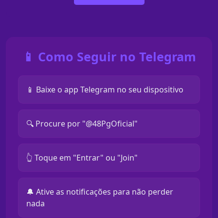
📱 Como Seguir no Telegram
📱 Baixe o app Telegram no seu dispositivo
🔍 Procure por "@48PgOficial"
👆 Toque em "Entrar" ou "Join"
🔔 Ative as notificações para não perder
nada