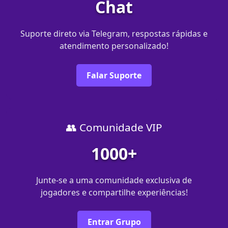
Chat
Suporte direto via Telegram, respostas rápidas e
atendimento personalizado!
Falar Suporte
👥 Comunidade VIP
1000+
Junte-se a uma comunidade exclusiva de
jogadores e compartilhe experiências!
Entrar Grupo