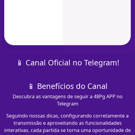
📱 Canal Oficial no Telegram!
📱 Benefícios do Canal
Descubra as vantagens de seguir a 48Pg APP no
Telegram
Seguindo nossas dicas, configurando corretamente a
transmissão e aproveitando as funcionalidades
interativas, cada partida se torna uma oportunidade de