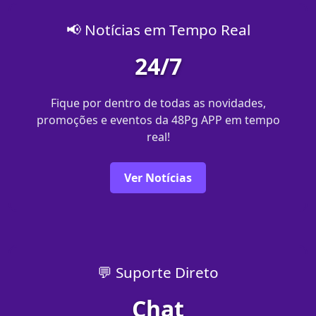
📢 Notícias em Tempo Real
24/7
Fique por dentro de todas as novidades,
promoções e eventos da 48Pg APP em tempo
real!
Ver Notícias
💬 Suporte Direto
Chat