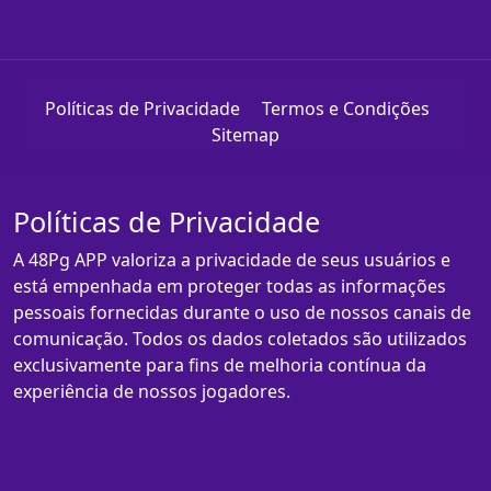
Políticas de Privacidade
Termos e Condições
Sitemap
Políticas de Privacidade
A 48Pg APP valoriza a privacidade de seus usuários e
está empenhada em proteger todas as informações
pessoais fornecidas durante o uso de nossos canais de
comunicação. Todos os dados coletados são utilizados
exclusivamente para fins de melhoria contínua da
experiência de nossos jogadores.