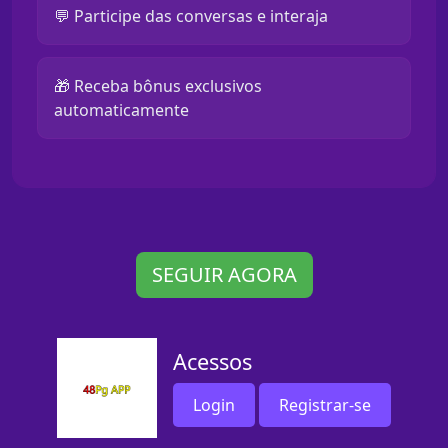
💬 Participe das conversas e interaja
🎁 Receba bônus exclusivos
automaticamente
SEGUIR AGORA
Acessos
Login
Registrar-se