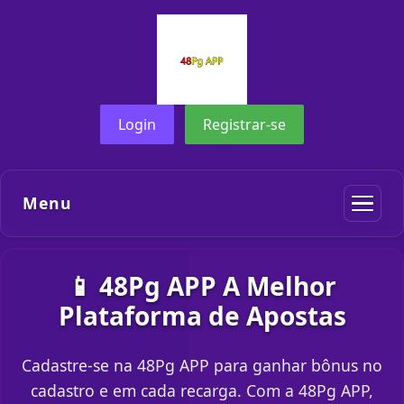
Login
Registrar-se
Menu
📱 48Pg APP A Melhor
Plataforma de Apostas
Cadastre-se na 48Pg APP para ganhar bônus no
cadastro e em cada recarga. Com a 48Pg APP,