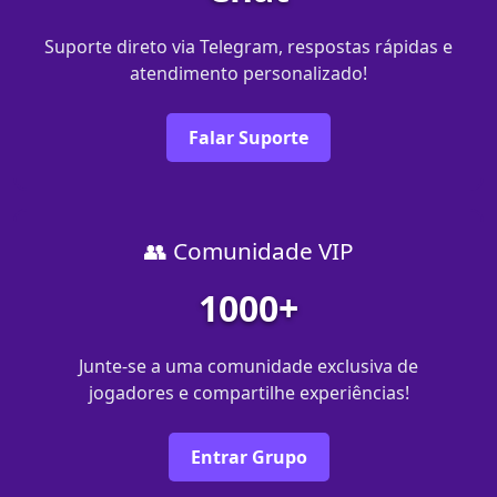
Suporte direto via Telegram, respostas rápidas e
atendimento personalizado!
Falar Suporte
👥 Comunidade VIP
1000+
Junte-se a uma comunidade exclusiva de
jogadores e compartilhe experiências!
Entrar Grupo