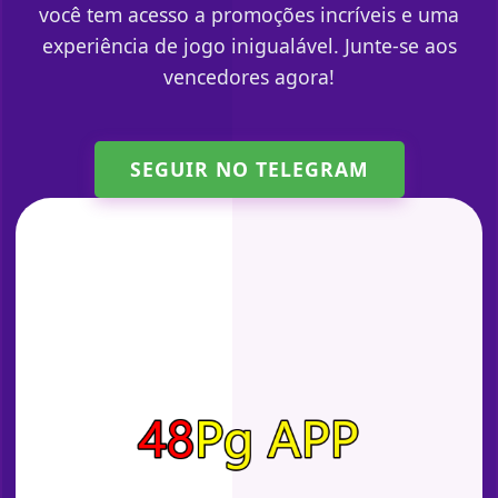
você tem acesso a promoções incríveis e uma
experiência de jogo inigualável. Junte-se aos
vencedores agora!
SEGUIR NO TELEGRAM