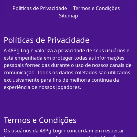
Políticas de Privacidade
Termos e Condições
Sitemap
Políticas de Privacidade
A 48Pg Login valoriza a privacidade de seus usuários e
está empenhada em proteger todas as informações
pessoais fornecidas durante o uso de nossos canais de
comunicação. Todos os dados coletados são utilizados
exclusivamente para fins de melhoria contínua da
experiência de nossos jogadores.
Termos e Condições
Os usuários da 48Pg Login concordam em respeitar