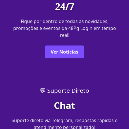
24/7
Fique por dentro de todas as novidades,
promoções e eventos da 48Pg Login em tempo
real!
Ver Notícias
💬 Suporte Direto
Chat
Suporte direto via Telegram, respostas rápidas e
atendimento personalizado!