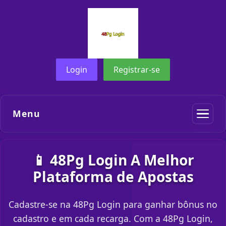
Login
Registrar-se
Menu
📱 48Pg Login A Melhor
Plataforma de Apostas
Cadastre-se na 48Pg Login para ganhar bônus no
cadastro e em cada recarga. Com a 48Pg Login,