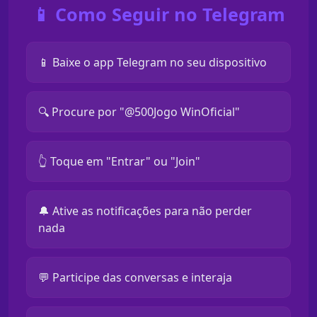
📱 Como Seguir no Telegram
📱 Baixe o app Telegram no seu dispositivo
🔍 Procure por "@500Jogo WinOficial"
👆 Toque em "Entrar" ou "Join"
🔔 Ative as notificações para não perder
nada
💬 Participe das conversas e interaja