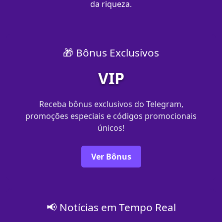
da riqueza.
🎁 Bônus Exclusivos
VIP
Receba bônus exclusivos do Telegram,
promoções especiais e códigos promocionais
únicos!
Ver Bônus
📢 Notícias em Tempo Real