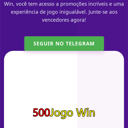
Win, você tem acesso a promoções incríveis e uma
experiência de jogo inigualável. Junte-se aos
vencedores agora!
SEGUIR NO TELEGRAM