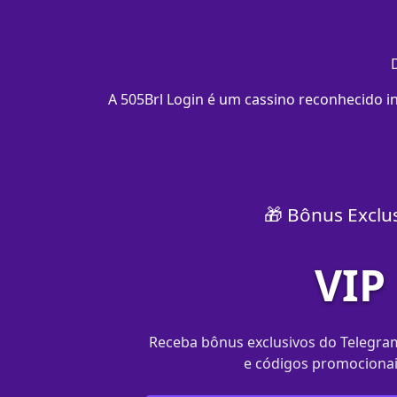
A 505Brl Login é um cassino reconhecido i
🎁 Bônus Exclu
VIP
Receba bônus exclusivos do Telegra
e códigos promocionai