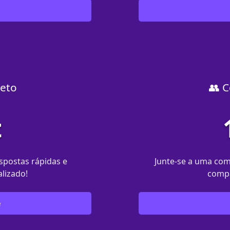
reto
👥 
t
espostas rápidas e
Junte-se a uma com
lizado!
compa
e