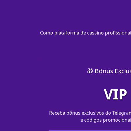
Como plataforma de cassino profissional, 
🎁 Bônus Exclu
VIP
Receba bônus exclusivos do Telegra
e códigos promocionai