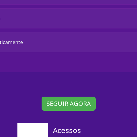
a
aticamente
SEGUIR AGORA
Acessos