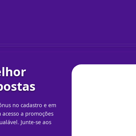
elhor
postas
ônus no cadastro e em
m acesso a promoções
ualável. Junte-se aos