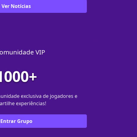
Ver Notícias
Comunidade VIP
1000+
unidade exclusiva de jogadores e
rtilhe experiências!
Entrar Grupo