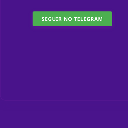
SEGUIR NO TELEGRAM