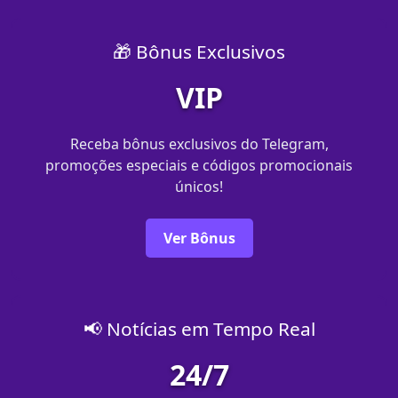
🎁 Bônus Exclusivos
VIP
Receba bônus exclusivos do Telegram,
promoções especiais e códigos promocionais
únicos!
Ver Bônus
📢 Notícias em Tempo Real
24/7