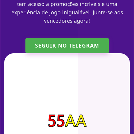
tem acesso a promoções incríveis e uma
experiência de jogo inigualável. Junte-se aos
vencedores agora!
SEGUIR NO TELEGRAM