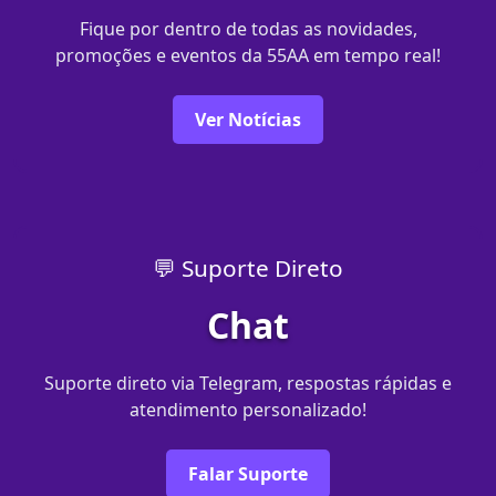
Fique por dentro de todas as novidades,
promoções e eventos da 55AA em tempo real!
Ver Notícias
💬 Suporte Direto
Chat
Suporte direto via Telegram, respostas rápidas e
atendimento personalizado!
Falar Suporte