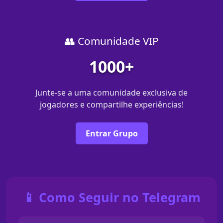
👥 Comunidade VIP
1000+
Junte-se a uma comunidade exclusiva de
jogadores e compartilhe experiências!
Entrar Grupo
📱 Como Seguir no Telegram