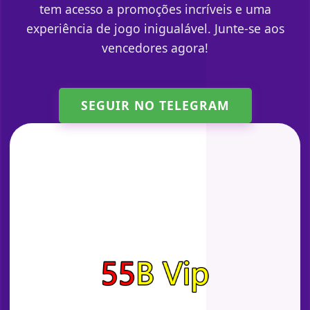
tem acesso a promoções incríveis e uma
experiência de jogo inigualável. Junte-se aos
vencedores agora!
SEGUIR NO TELEGRAM