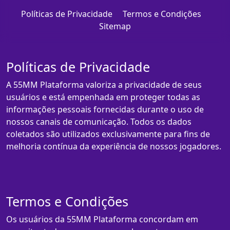
Políticas de Privacidade
Termos e Condições
Sitemap
Políticas de Privacidade
A 55MM Plataforma valoriza a privacidade de seus
usuários e está empenhada em proteger todas as
informações pessoais fornecidas durante o uso de
nossos canais de comunicação. Todos os dados
coletados são utilizados exclusivamente para fins de
melhoria contínua da experiência de nossos jogadores.
Termos e Condições
Os usuários da 55MM Plataforma concordam em