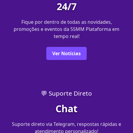
24/7
Fique por dentro de todas as novidades,
promoções e eventos da 55MM Plataforma em
tempo real!
Ver Notícias
💬 Suporte Direto
Chat
Suporte direto via Telegram, respostas rápidas e
atendimento personalizado!