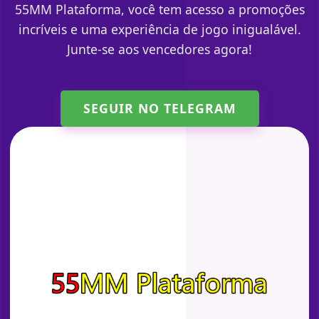
55MM Plataforma, você tem acesso a promoções
incríveis e uma experiência de jogo inigualável.
Junte-se aos vencedores agora!
SEGUIR NO TELEGRAM