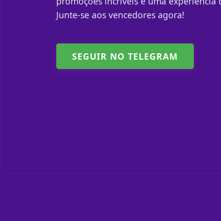
promoções incríveis e uma experiência d
Junte-se aos vencedores agora!
SEGUIR NO TELEGRAM