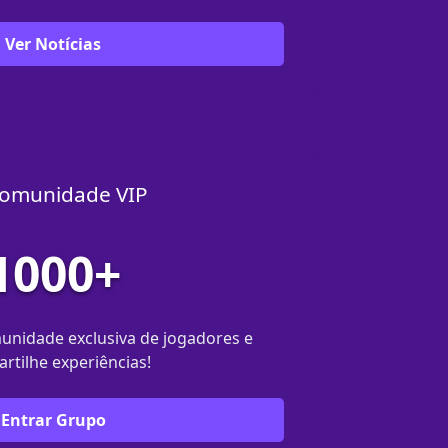
Ver Notícias
Comunidade VIP
1000+
unidade exclusiva de jogadores e
rtilhe experiências!
Entrar Grupo