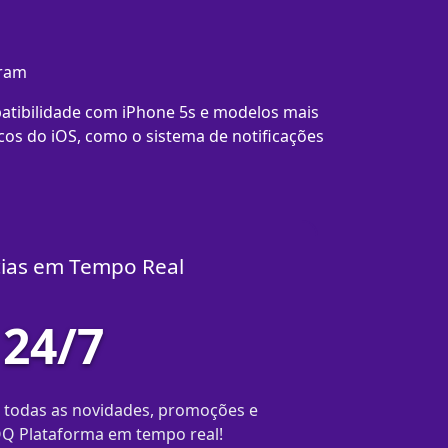
gram
mpatibilidade com iPhone 5s e modelos mais
icos do iOS, como o sistema de notificações
cias em Tempo Real
24/7
e todas as novidades, promoções e
Q Plataforma em tempo real!