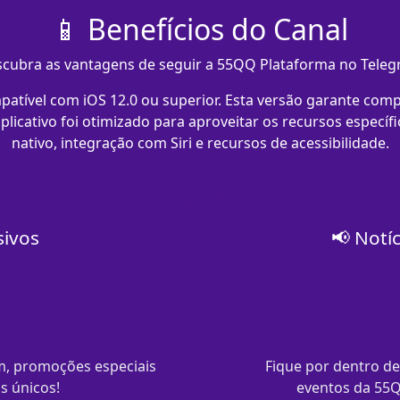
📱 Benefícios do Canal
cubra as vantagens de seguir a 55QQ Plataforma no Tele
ompatível com iOS 12.0 ou superior. Esta versão garante co
plicativo foi otimizado para aproveitar os recursos específ
nativo, integração com Siri e recursos de acessibilidade.
sivos
📢 Notí
m, promoções especiais
Fique por dentro d
s únicos!
eventos da 55Q