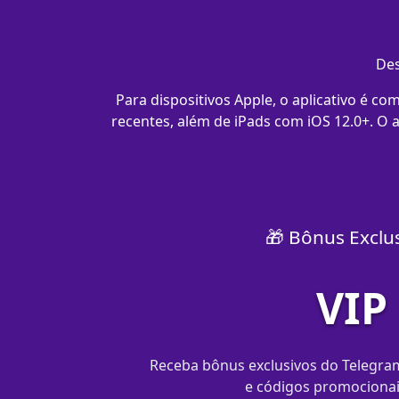
Des
Para dispositivos Apple, o aplicativo é c
recentes, além de iPads com iOS 12.0+. O a
🎁 Bônus Exclu
VIP
Receba bônus exclusivos do Telegra
e códigos promocionai