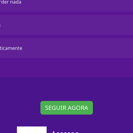
erder nada
a
aticamente
SEGUIR AGORA