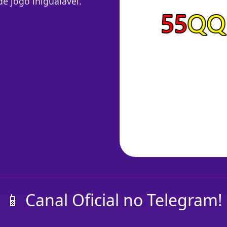
e jogo inigualável.
📱 Canal Oficial no Telegram!