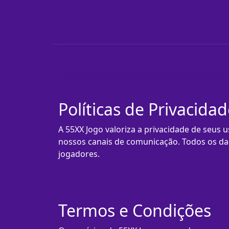
Políticas de Privacida
A 55XX Jogo valoriza a privacidade de seus
nossos canais de comunicação. Todos os dad
jogadores.
Termos e Condições