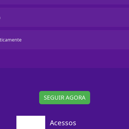
a
aticamente
SEGUIR AGORA
Acessos