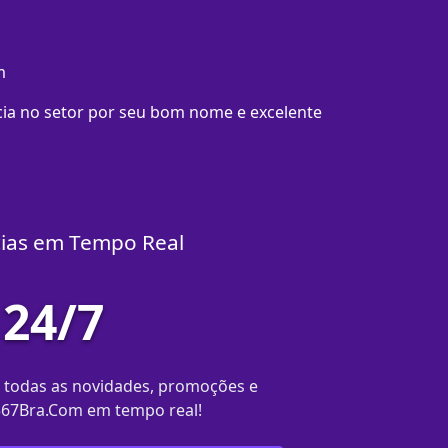
m
cia no setor por seu bom nome e excelente
cias em Tempo Real
24/7
e todas as novidades, promoções e
567Bra.Com em tempo real!