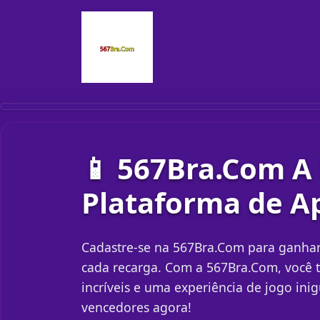
📱 567Bra.Com A
Plataforma de A
Cadastre-se na 567Bra.Com para ganha
cada recarga. Com a 567Bra.Com, você
incríveis e uma experiência de jogo inig
vencedores agora!