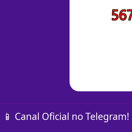
📱 Canal Oficial no Telegram!