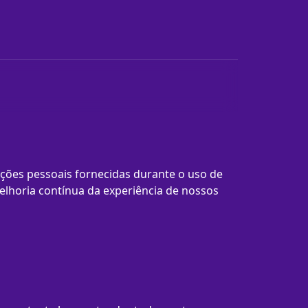
ções pessoais fornecidas durante o uso de
elhoria contínua da experiência de nossos