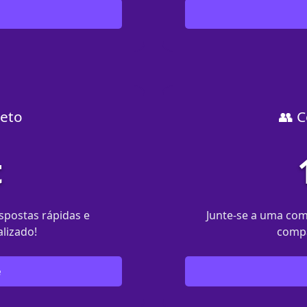
reto
👥 
t
espostas rápidas e
Junte-se a uma com
lizado!
compa
e