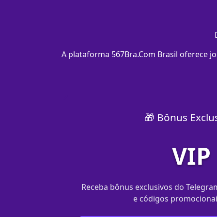
A plataforma 567Bra.Com Brasil oferece j
🎁 Bônus Exclu
VIP
Receba bônus exclusivos do Telegra
e códigos promocionai