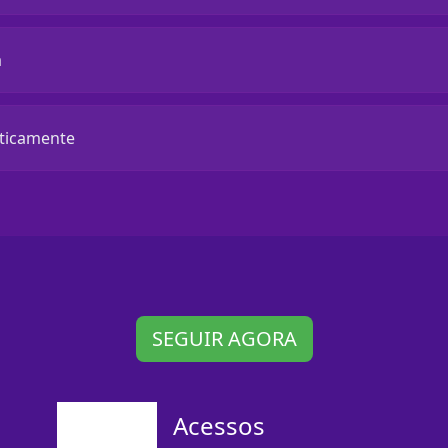
a
aticamente
SEGUIR AGORA
Acessos