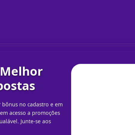
 Melhor
postas
r bônus no cadastro e em
 tem acesso a promoções
ualável. Junte-se aos