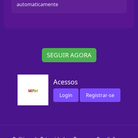
automaticamente
SEGUIR AGORA
Acessos
Login
Registrar-se