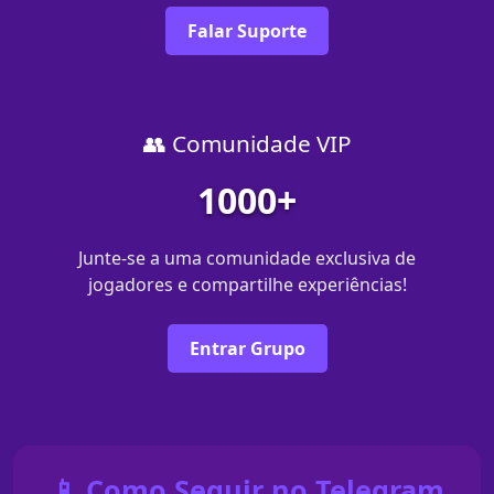
Falar Suporte
👥 Comunidade VIP
1000+
Junte-se a uma comunidade exclusiva de
jogadores e compartilhe experiências!
Entrar Grupo
📱 Como Seguir no Telegram