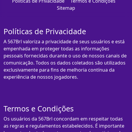
Políticas de Privacidade
Termos e Condições
Sitemap
Políticas de Privacidade
A 567Brl valoriza a privacidade de seus usuários e está
empenhada em proteger todas as informações
pessoais fornecidas durante o uso de nossos canais de
comunicação. Todos os dados coletados são utilizados
exclusivamente para fins de melhoria contínua da
experiência de nossos jogadores.
Termos e Condições
Os usuários da 567Brl concordam em respeitar todas
as regras e regulamentos estabelecidos. É importante