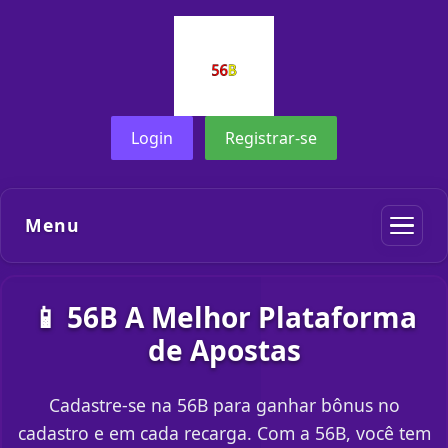
Login
Registrar-se
Menu
📱 56B A Melhor Plataforma
de Apostas
Cadastre-se na 56B para ganhar bônus no
cadastro e em cada recarga. Com a 56B, você tem