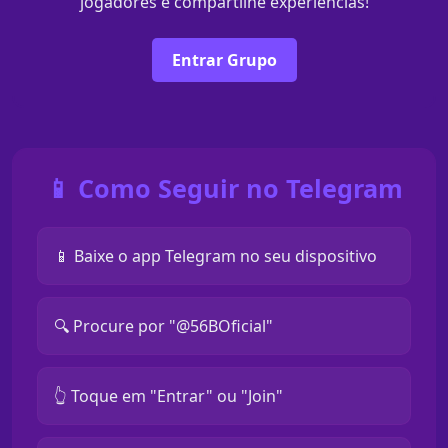
jogadores e compartilhe experiências!
Entrar Grupo
📱 Como Seguir no Telegram
📱 Baixe o app Telegram no seu dispositivo
🔍 Procure por "@56BOficial"
👆 Toque em "Entrar" ou "Join"