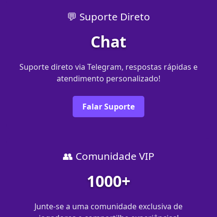
💬 Suporte Direto
Chat
Suporte direto via Telegram, respostas rápidas e
atendimento personalizado!
Falar Suporte
👥 Comunidade VIP
1000+
Junte-se a uma comunidade exclusiva de