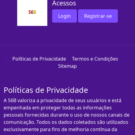
Acessos
Login
Registrar-se
Políticas de Privacidade
Termos e Condições
Sitemap
Políticas de Privacidade
A 56B valoriza a privacidade de seus usuários e está
empenhada em proteger todas as informações
pessoais fornecidas durante o uso de nossos canais de
comunicação. Todos os dados coletados são utilizados
exclusivamente para fins de melhoria contínua da