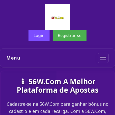
Login
Registrar-se
Menu
📱 56W.Com A Melhor
Plataforma de Apostas
Cadastre-se na 56W.Com para ganhar bônus no
cadastro e em cada recarga. Com a 56W.Com,