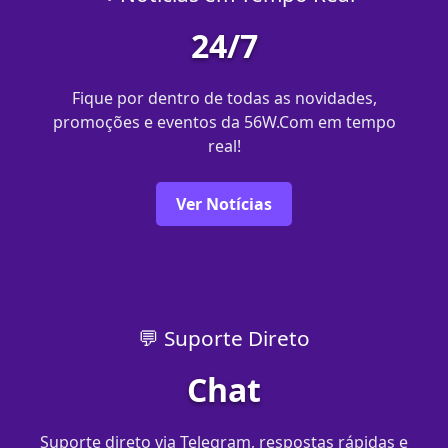
24/7
Fique por dentro de todas as novidades,
promoções e eventos da 56W.Com em tempo
real!
Ver Notícias
💬 Suporte Direto
Chat
Suporte direto via Telegram, respostas rápidas e