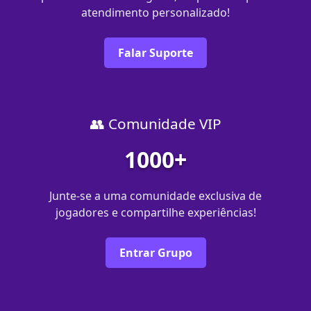
atendimento personalizado!
Falar Suporte
👥 Comunidade VIP
1000+
Junte-se a uma comunidade exclusiva de
jogadores e compartilhe experiências!
Entrar Grupo