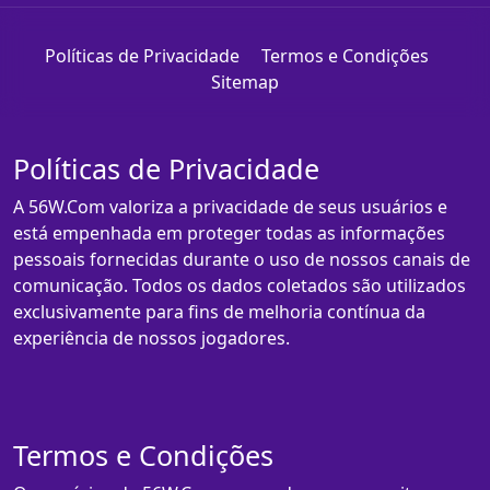
Políticas de Privacidade
Termos e Condições
Sitemap
Políticas de Privacidade
A 56W.Com valoriza a privacidade de seus usuários e
está empenhada em proteger todas as informações
pessoais fornecidas durante o uso de nossos canais de
comunicação. Todos os dados coletados são utilizados
exclusivamente para fins de melhoria contínua da
experiência de nossos jogadores.
Termos e Condições