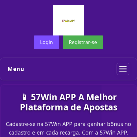
Login
Registrar-se
Menu
📱 57Win APP A Melhor
Plataforma de Apostas
Cadastre-se na 57Win APP para ganhar bônus no
cadastro e em cada recarga. Com a 57Win APP,