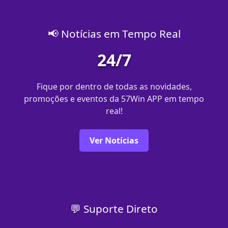
📢 Notícias em Tempo Real
24/7
Fique por dentro de todas as novidades,
promoções e eventos da 57Win APP em tempo
real!
Ver Notícias
💬 Suporte Direto