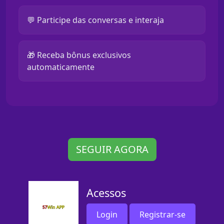
💬 Participe das conversas e interaja
🎁 Receba bônus exclusivos
automaticamente
SEGUIR AGORA
Acessos
Login
Registrar-se