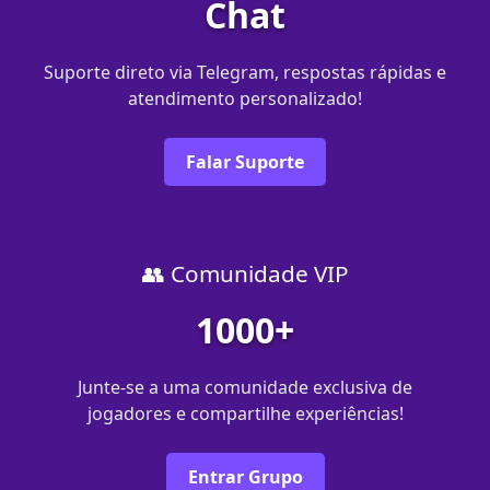
Chat
Suporte direto via Telegram, respostas rápidas e
atendimento personalizado!
Falar Suporte
👥 Comunidade VIP
1000+
Junte-se a uma comunidade exclusiva de
jogadores e compartilhe experiências!
Entrar Grupo