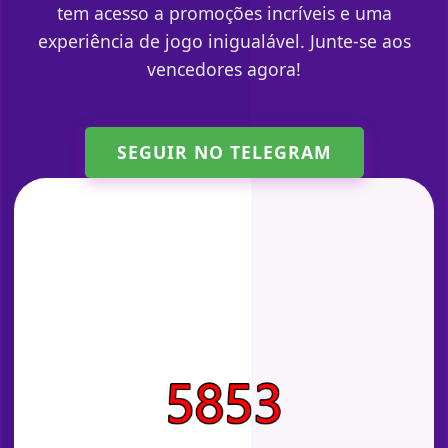
tem acesso a promoções incríveis e uma
experiência de jogo inigualável. Junte-se aos
vencedores agora!
SEGUIR NO TELEGRAM