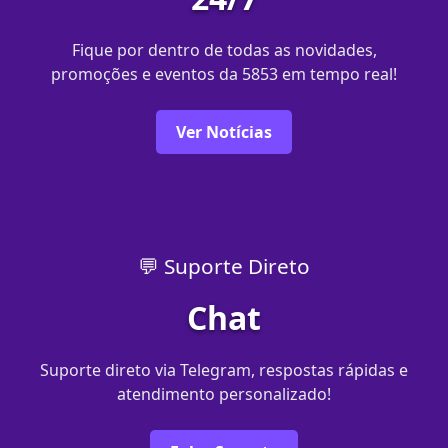
Fique por dentro de todas as novidades,
promoções e eventos da 5853 em tempo real!
Ver Notícias
💬 Suporte Direto
Chat
Suporte direto via Telegram, respostas rápidas e
atendimento personalizado!