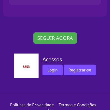
SEGUIR AGORA
Acessos
Login
Registrar-se
Políticas de Privacidade
Termos e Condições