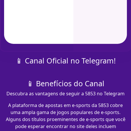
📱 Canal Oficial no Telegram!
📱 Benefícios do Canal
Descubra as vantagens de seguir a 5853 no Telegram
A plataforma de apostas em e-sports da 5853 cobre
uma ampla gama de jogos populares de e-sports.
Alguns dos títulos proeminentes de e-sports que você
pode esperar encontrar no site deles incluem