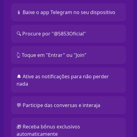
📱 Baixe o app Telegram no seu dispositivo
🔍 Procure por "@5853Oficial"
👆 Toque em "Entrar" ou "Join"
🔔 Ative as notificações para não perder
nada
💬 Participe das conversas e interaja
🎁 Receba bônus exclusivos
automaticamente