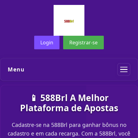
Login
Registrar-se
Menu
📱 588Brl A Melhor
Plataforma de Apostas
Cadastre-se na 588Brl para ganhar bônus no
cadastro e em cada recarga. Com a 588Brl, você