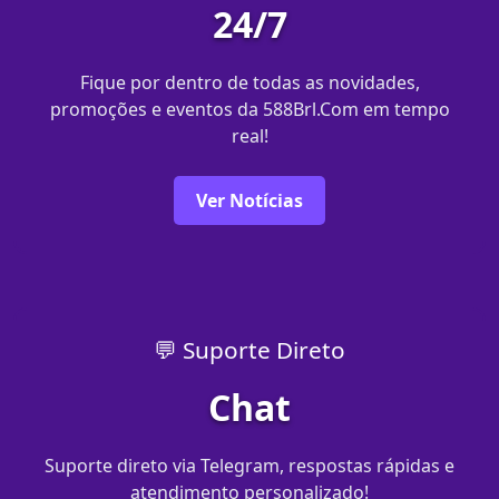
24/7
Fique por dentro de todas as novidades,
promoções e eventos da 588Brl.Com em tempo
real!
Ver Notícias
💬 Suporte Direto
Chat
Suporte direto via Telegram, respostas rápidas e
atendimento personalizado!