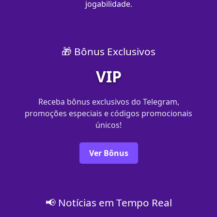
jogabilidade.
🎁 Bônus Exclusivos
VIP
Receba bônus exclusivos do Telegram,
promoções especiais e códigos promocionais
únicos!
Ver Bônus
📢 Notícias em Tempo Real