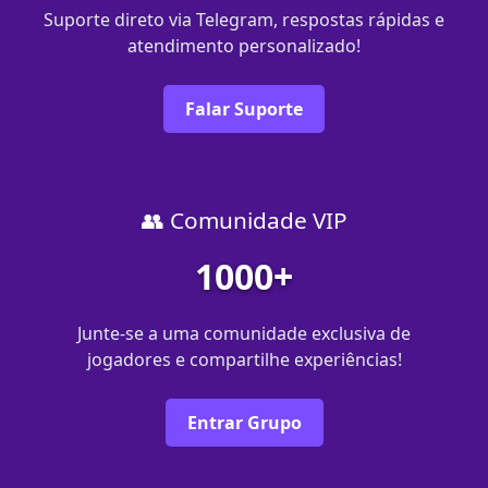
Suporte direto via Telegram, respostas rápidas e
atendimento personalizado!
Falar Suporte
👥 Comunidade VIP
1000+
Junte-se a uma comunidade exclusiva de
jogadores e compartilhe experiências!
Entrar Grupo