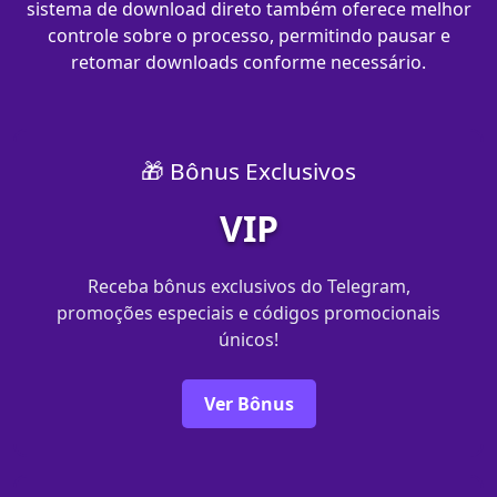
sistema de download direto também oferece melhor
controle sobre o processo, permitindo pausar e
retomar downloads conforme necessário.
🎁 Bônus Exclusivos
VIP
Receba bônus exclusivos do Telegram,
promoções especiais e códigos promocionais
únicos!
Ver Bônus