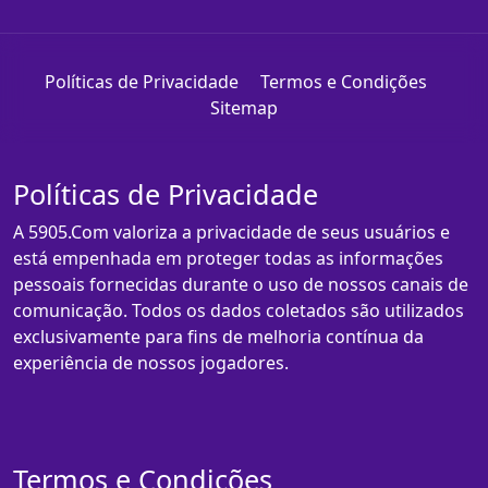
Políticas de Privacidade
Termos e Condições
Sitemap
Políticas de Privacidade
A 5905.Com valoriza a privacidade de seus usuários e
está empenhada em proteger todas as informações
pessoais fornecidas durante o uso de nossos canais de
comunicação. Todos os dados coletados são utilizados
exclusivamente para fins de melhoria contínua da
experiência de nossos jogadores.
Termos e Condições