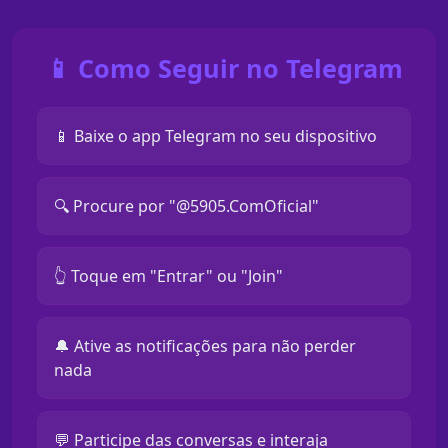
📱 Como Seguir no Telegram
📱 Baixe o app Telegram no seu dispositivo
🔍 Procure por "@5905.ComOficial"
👆 Toque em "Entrar" ou "Join"
🔔 Ative as notificações para não perder
nada
💬 Participe das conversas e interaja