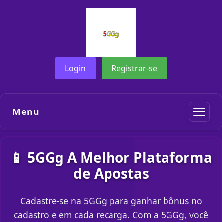
Login
Registrar-se
Menu
📱 5GGg A Melhor Plataforma
de Apostas
Cadastre-se na 5GGg para ganhar bônus no
cadastro e em cada recarga. Com a 5GGg, você