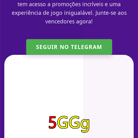
tem acesso a promoções incríveis e uma
experiência de jogo inigualável. Junte-se aos
vencedores agora!
SEGUIR NO TELEGRAM