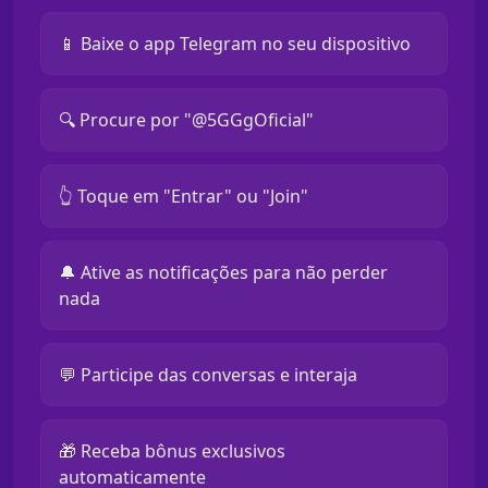
📱 Baixe o app Telegram no seu dispositivo
🔍 Procure por "@5GGgOficial"
👆 Toque em "Entrar" ou "Join"
🔔 Ative as notificações para não perder
nada
💬 Participe das conversas e interaja
🎁 Receba bônus exclusivos
automaticamente