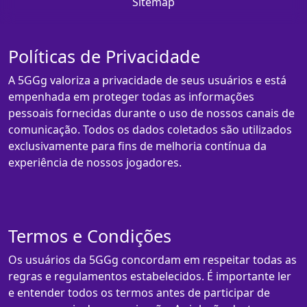
Sitemap
Políticas de Privacidade
A 5GGg valoriza a privacidade de seus usuários e está
empenhada em proteger todas as informações
pessoais fornecidas durante o uso de nossos canais de
comunicação. Todos os dados coletados são utilizados
exclusivamente para fins de melhoria contínua da
experiência de nossos jogadores.
Termos e Condições
Os usuários da 5GGg concordam em respeitar todas as
regras e regulamentos estabelecidos. É importante ler
e entender todos os termos antes de participar de