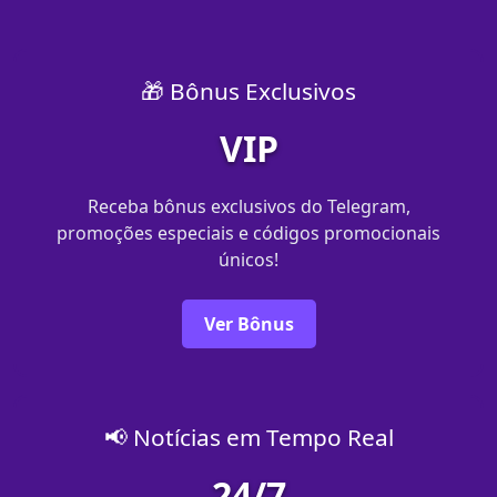
🎁 Bônus Exclusivos
VIP
Receba bônus exclusivos do Telegram,
promoções especiais e códigos promocionais
únicos!
Ver Bônus
📢 Notícias em Tempo Real
24/7