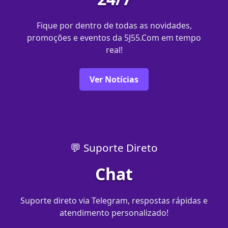
Fique por dentro de todas as novidades,
promoções e eventos da 5J55.Com em tempo
real!
Ver Notícias
💬 Suporte Direto
Chat
Suporte direto via Telegram, respostas rápidas e
atendimento personalizado!