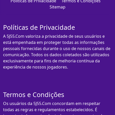
Políticas de Privacidade
Termos e Condições
Sitemap
Políticas de Privacidade
A 5J55.Com valoriza a privacidade de seus usuários e
está empenhada em proteger todas as informações
pessoais fornecidas durante o uso de nossos canais de
comunicação. Todos os dados coletados são utilizados
exclusivamente para fins de melhoria contínua da
experiência de nossos jogadores.
Termos e Condições
Os usuários da 5J55.Com concordam em respeitar
todas as regras e regulamentos estabelecidos. É