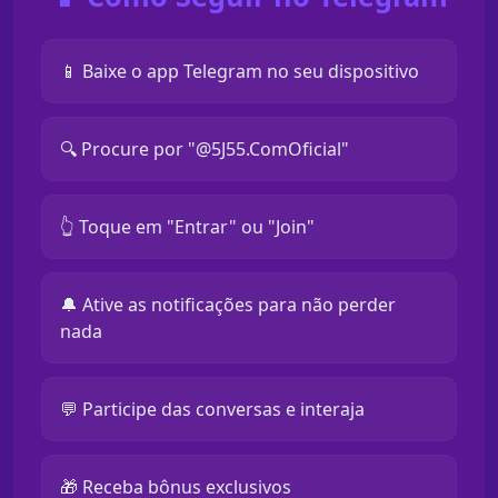
📱 Baixe o app Telegram no seu dispositivo
🔍 Procure por "@5J55.ComOficial"
👆 Toque em "Entrar" ou "Join"
🔔 Ative as notificações para não perder
nada
💬 Participe das conversas e interaja
🎁 Receba bônus exclusivos