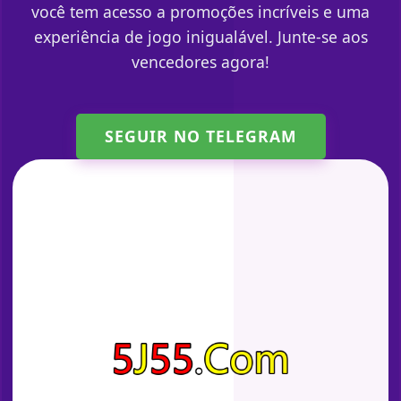
você tem acesso a promoções incríveis e uma
experiência de jogo inigualável. Junte-se aos
vencedores agora!
SEGUIR NO TELEGRAM