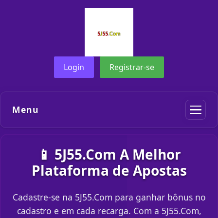
Login
Registrar-se
Menu
📱 5J55.Com A Melhor
Plataforma de Apostas
Cadastre-se na 5J55.Com para ganhar bônus no
cadastro e em cada recarga. Com a 5J55.Com,